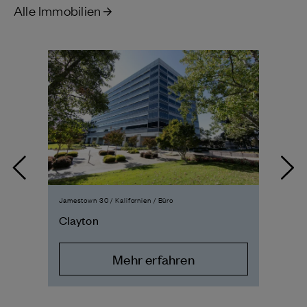
Alle Immobilien
Jamestown 30 / Kalifornien / Büro
Jame
Clayton
26
Mehr erfahren