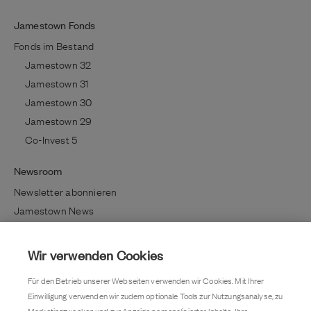
Jamestown Fonds
Fonds im Bestand
Jamestown 32
Jamestown 31
Jamestown 30
Jamestown 29
Co-Invest 5
Newsroom
Newsletter abonnieren
Jamestown News
Richtig investieren
Lifestyle / Kultur
Wir verwenden Cookies
Immobilientrends
Für den Betrieb unserer Webseiten verwenden wir Cookies. Mit Ihrer
Kundenmagazin
Einwilligung verwenden wir zudem optionale Tools zur Nutzungsanalyse, zu
Pressemitteilung