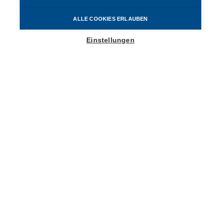
ALLE COOKIES ERLAUBEN
Einstellungen
Hier klicken für
Stellenausschreibungen
Jamestown US-Immobilien
Die Jamestown US-Immobilien GmbH ist eine
1983 gegründete Fondsgesellschaft, die
deutschen Privatanlegern Zugang zu US-
Immobilien verschafft. Der Hauptsitz befindet
sich in Köln. Geschäftssprache ist Deutsch. Sehr