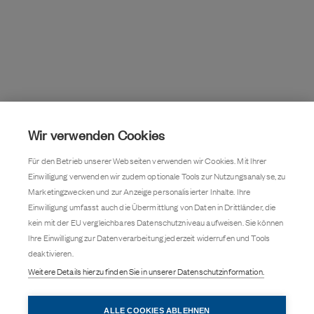
Wir verwenden Cookies
Für den Betrieb unserer Webseiten verwenden wir Cookies. Mit Ihrer
Einwilligung verwenden wir zudem optionale Tools zur Nutzungsanalyse, zu
Marketingzwecken und zur Anzeige personalisierter Inhalte. Ihre
Einwilligung umfasst auch die Übermittlung von Daten in Drittländer, die
Deine Bewerbung
kein mit der EU vergleichbares Datenschutzniveau aufweisen. Sie können
Ihre Einwilligung zur Datenverarbeitung jederzeit widerrufen und Tools
Du hast Lust, Teil der Jamestown Familie zu
deaktivieren.
werden?
Weitere Details hierzu finden Sie in unserer Datenschutzinformation.
ALLE COOKIES ABLEHNEN