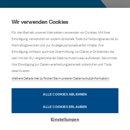
Wir verwenden Cookies
Für den Betrieb unserer Webseiten verwenden wir Cookies. Mit Ihrer
Einwilligung verwenden wir zudem optionale Tools zur Nutzungsanalyse, zu
Marketingzwecken und zur Anzeige personalisierter Inhalte. Ihre
Bleiben Sie immer
Einwilligung umfasst auch die Übermittlung von Daten in Drittländer, die
kein mit der EU vergleichbares Datenschutzniveau aufweisen. Sie können
informiert
Ihre Einwilligung zur Datenverarbeitung jederzeit widerrufen und Tools
deaktivieren.
Weitere Details hierzu finden Sie in unserer Datenschutzinformation.
Melden Sie sich für unseren
ALLE COOKIES ABLEHNEN
Sie möchten mehr über Jamestown erfahren?
kostenlosen monatlichen Newsletter
ALLE COOKIES ERLAUBEN
an!
Einstellungen
Fondsunterlagen anfordern!