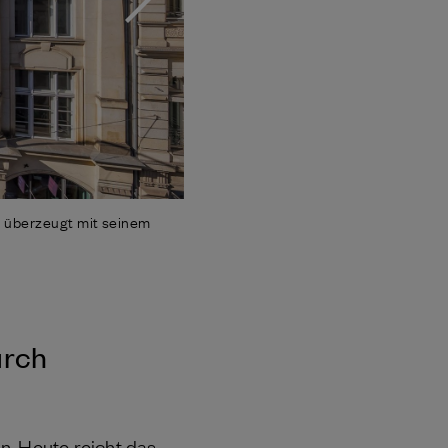
 überzeugt mit seinem
urch
en. Heute reicht das