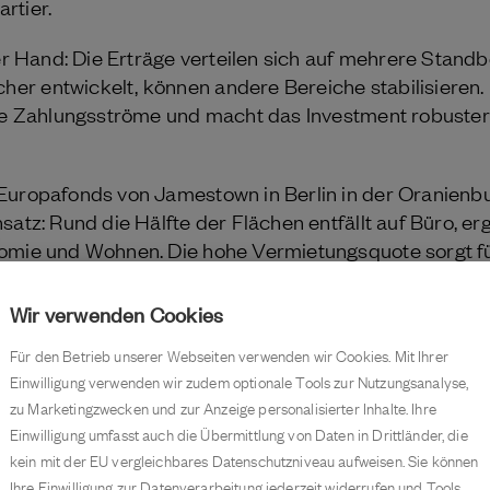
rtier.
der Hand: Die Erträge verteilen sich auf mehrere Standb
r entwickelt, können andere Bereiche stabilisieren.
here Zahlungsströme und macht das Investment robuste
Europafonds von Jamestown in Berlin in der Oranienbu
satz: Rund die Hälfte der Flächen entfällt auf Büro, e
nomie und Wohnen. Die hohe Vermietungsquote sorgt f
eten, die teilweise noch unter dem aktuellen Marktniv
 bieten. Wertsteigerung entsteht hier nicht durch Spe
Wir verwenden Cookies
entwicklung im Bestand.
Für den Betrieb unserer Webseiten verwenden wir Cookies. Mit Ihrer
Einwilligung verwenden wir zudem optionale Tools zur Nutzungsanalyse,
ung: Mit überschaubarem Einsatz
zu Marketingzwecken und zur Anzeige personalisierter Inhalte. Ihre
Einwilligung umfasst auch die Übermittlung von Daten in Drittländer, die
kein mit der EU vergleichbares Datenschutzniveau aufweisen. Sie können
Ihre Einwilligung zur Datenverarbeitung jederzeit widerrufen und Tools
s Management auswirken kann, zeigt ein konkretes Bei