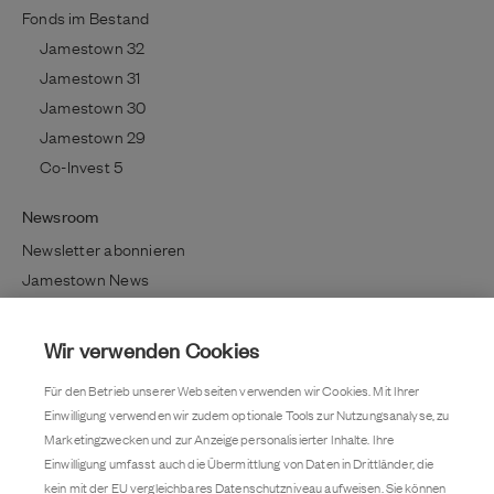
Fonds im Bestand
Jamestown 32
Jamestown 31
Jamestown 30
Jamestown 29
Co-Invest 5
Newsroom
Newsletter abonnieren
Jamestown News
Richtig investieren
Lifestyle / Kultur
Wir verwenden Cookies
Immobilientrends
Für den Betrieb unserer Webseiten verwenden wir Cookies. Mit Ihrer
Kundenmagazin
Einwilligung verwenden wir zudem optionale Tools zur Nutzungsanalyse, zu
Pressemitteilung
Marketingzwecken und zur Anzeige personalisierter Inhalte. Ihre
Einwilligung umfasst auch die Übermittlung von Daten in Drittländer, die
Kontakt
kein mit der EU vergleichbares Datenschutzniveau aufweisen. Sie können