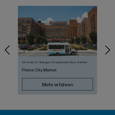
Co-Invest 5 / Georgia / Einzelhandel, Büro, Wohnen
Co-I
Ponce City Market
Wei
Mehr erfahren