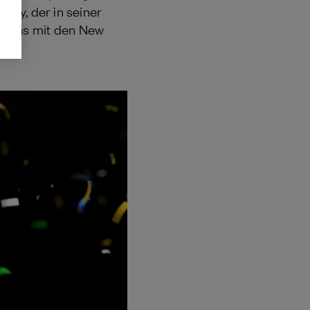
ady, der in seiner
 sechs mit den New