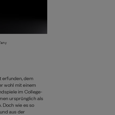
fany
t erfunden, dem
er wohl mit einem
ndspiele im College-
men ursprünglich als
. Doch wie es so
n und aus der