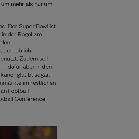
s um mehr als nur um
d. Der Super Bowl ist
r in der Regel am
ielen
se erheblich
benutzt. Zudem soll
h – dafür aber in den
kaner glaubt sogar,
enmärkte im restlichen
an Football
otball Conference