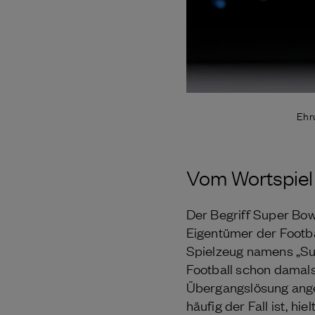
Ehr
Vom Wortspie
Der Begriff Super Bo
Eigentümer der Footba
Spielzeug namens „Sup
Football schon damal
Übergangslösung ange
häufig der Fall ist, h