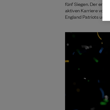
fünf Siegen. Der erfol
aktiven Karriere von
England Patriots und