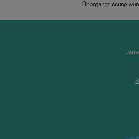
Übergangslösung wurd
Jame
S
Die Newsletter-Themen auf e