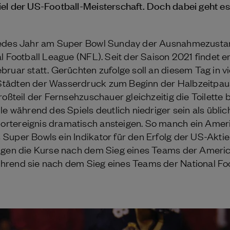
el der US-Football-Meisterschaft. Doch dabei geht e
jedes Jahr am Super Bowl Sunday der Ausnahmezustan
l Football League (NFL). Seit der Saison 2021 findet e
ruar statt. Gerüchten zufolge soll an diesem Tag in v
tädten der Wasserdruck zum Beginn der Halbzeitpau
roßteil der Fernsehzuschauer gleichzeitig die Toilette 
le während des Spiels deutlich niedriger sein als üblic
rtereignis dramatisch ansteigen. So manch ein Ameri
Super Bowls ein Indikator für den Erfolg der US-Akti
igen die Kurse nach dem Sieg eines Teams der Americ
hrend sie nach dem Sieg eines Teams der National Fo