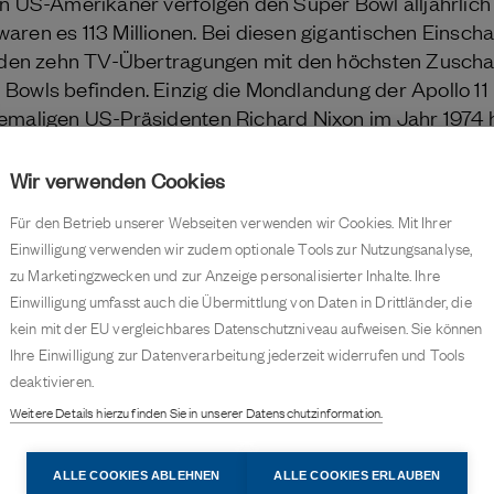
en US-Amerikaner verfolgen den Super Bowl alljährlich
aren es 113 Millionen. Bei diesen gigantischen Einsch
er den zehn TV-Übertragungen mit den höchsten Zusch
Bowls befinden. Einzig die Mondlandung der Apollo 11
hemaligen US-Präsidenten Richard Nixon im Jahr 1974
V-Geräte gelockt.
Wir verwenden Cookies
e zum Sieg
Für den Betrieb unserer Webseiten verwenden wir Cookies. Mit Ihrer
Einwilligung verwenden wir zudem optionale Tools zur Nutzungsanalyse,
Bowls erhält die Vince Lombardi Trophy. Sie ist nach
zu Marketingzwecken und zur Anzeige personalisierter Inhalte. Ihre
 die 1967 als erste Mannschaft den Super Bowl gewon
Einwilligung umfasst auch die Übermittlung von Daten in Drittländer, die
d seit Beginn des Super Bowls von dem berühmten Lux
kein mit der EU vergleichbares Datenschutzniveau aufweisen. Sie können
st rund 56 cm groß, wiegt knapp vier Kilogramm und zeig
Ihre Einwilligung zur Datenverarbeitung jederzeit widerrufen und Tools
ieler des siegreichen Teams erhalten außerdem Ringe 
deaktivieren.
nnten „Super Bowl Rings“.
Weitere Details hierzu finden Sie in unserer Datenschutzinformation.
die Pittsburgh Steelers und die New England Patriots d
ALLE COOKIES ABLEHNEN
ALLE COOKIES ERLAUBEN
, gefolgt von den San Francisco 49ers und den Dalla