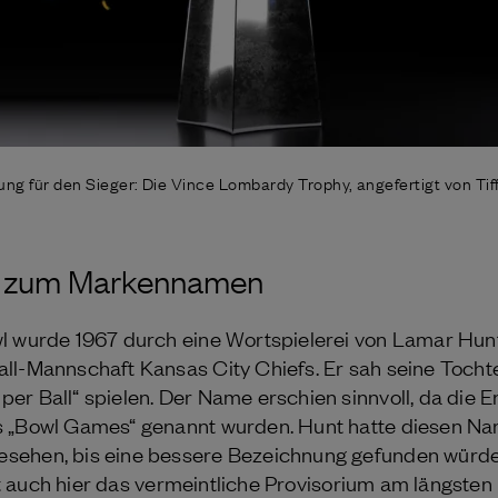
ung für den Sieger: Die Vince Lombardy Trophy, angefertigt von Tif
l zum Markennamen
wl wurde 1967 durch eine Wortspielerei von Lamar Hun
ll-Mannschaft Kansas City Chiefs. Er sah seine Tocht
er Ball“ spielen. Der Name erschien sinnvoll, da die E
s „Bowl Games“ genannt wurden. Hunt hatte diesen Na
sehen, bis eine bessere Bezeichnung gefunden würde
ielt auch hier das vermeintliche Provisorium am längste