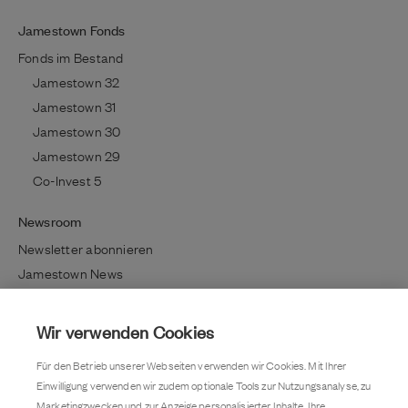
Jamestown Fonds
Fonds im Bestand
Jamestown 32
Jamestown 31
Jamestown 30
Jamestown 29
Co-Invest 5
Newsroom
Newsletter abonnieren
Jamestown News
Richtig investieren
Lifestyle / Kultur
Wir verwenden Cookies
Immobilientrends
Für den Betrieb unserer Webseiten verwenden wir Cookies. Mit Ihrer
Kundenmagazin
Einwilligung verwenden wir zudem optionale Tools zur Nutzungsanalyse, zu
Pressemitteilung
Marketingzwecken und zur Anzeige personalisierter Inhalte. Ihre