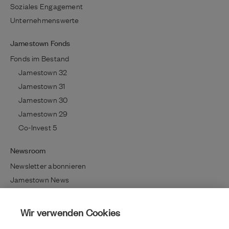
Soziales Engagement
Unternehmenswerte
Jamestown Fonds
Fonds im Bestand
Jamestown 32
Jamestown 31
Jamestown 30
Jamestown 29
Co-Invest 5
Newsroom
Newsletter abonnieren
Jamestown News
Richtig investieren
Lifestyle / Kultur
Wir verwenden Cookies
Immobilientrends