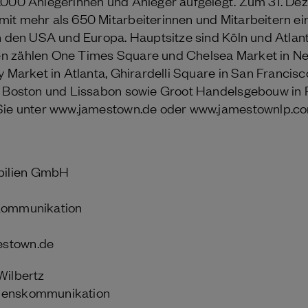
0.000 Anlegerinnen und Anleger aufgelegt. Zum 31. D
it mehr als 650 Mitarbeiterinnen und Mitarbeitern e
in den USA und Europa. Hauptsitze sind Köln und Atlan
n zählen One Times Square und Chelsea Market in New
y Market in Atlanta, Ghirardelli Square in San Francis
in Boston und Lissabon sowie Groot Handelsgebouw in 
 Sie unter www.jamestown.de oder www.jamestownlp.c
ilien GmbH
 Kommunikation
estown.de
Wilbertz
hmenskommunikation