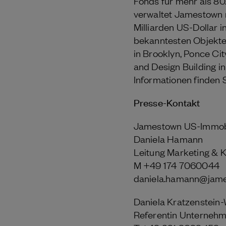
Fonds für mehr als 8
verwaltet Jamestown m
Milliarden US-Dollar 
bekanntesten Objekte
in Brooklyn, Ponce Cit
and Design Building 
Informationen finden
Presse-Kontakt
Jamestown US-Immob
Daniela Hamann
Leitung Marketing &
M +49 174 7060044
daniela.hamann@jam
Daniela Kratzenstein-
Referentin Unterne