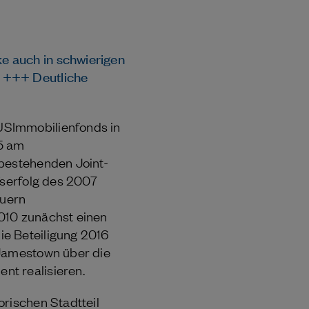
e auch in schwierigen
e +++ Deutliche
USImmobilienfonds in
 5 am
 bestehenden Joint-
fserfolg des 2007
euern
010 zunächst einen
ie Beteiligung 2016
 Jamestown über die
nt realisieren.
orischen Stadtteil