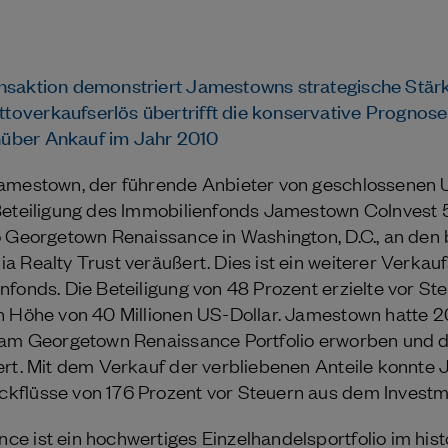
nsaktion demonstriert Jamestowns strategische Stärk
overkaufserlös übertrifft die konservative Prognos
über Ankauf im Jahr 2010
Jamestown, der führende Anbieter von geschlossenen 
 Beteiligung des Immobilienfonds Jamestown CoInvest
o Georgetown Renaissance in Washington, D.C., an den
a Realty Trust veräußert. Dies ist ein weiterer Verkau
nfonds. Die Beteiligung von 48 Prozent erzielte vor St
n Höhe von 40 Millionen US-Dollar. Jamestown hatte 2
 am Georgetown Renaissance Portfolio erworben und d
ert. Mit dem Verkauf der verbliebenen Anteile konnte
flüsse von 176 Prozent vor Steuern aus dem Investme
e ist ein hochwertiges Einzelhandelsportfolio im hist