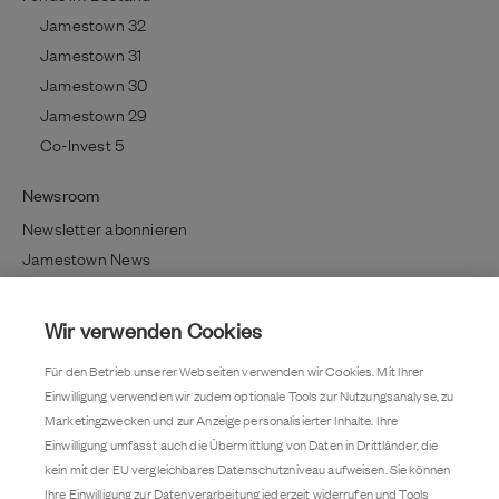
Jamestown 32
Jamestown 31
Jamestown 30
Jamestown 29
Co-Invest 5
Newsroom
Newsletter abonnieren
Jamestown News
Richtig investieren
Lifestyle / Kultur
Wir verwenden Cookies
Immobilientrends
Für den Betrieb unserer Webseiten verwenden wir Cookies. Mit Ihrer
Kundenmagazin
Einwilligung verwenden wir zudem optionale Tools zur Nutzungsanalyse, zu
Pressemitteilung
Marketingzwecken und zur Anzeige personalisierter Inhalte. Ihre
Einwilligung umfasst auch die Übermittlung von Daten in Drittländer, die
Kontakt
kein mit der EU vergleichbares Datenschutzniveau aufweisen. Sie können
Karriere
Ihre Einwilligung zur Datenverarbeitung jederzeit widerrufen und Tools