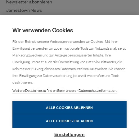
Newsletter abonnieren
Jamestown News
Richtig investieren
Lifestyle / Kultur
Wir verwenden Cookies
Immobilientrends
Für den Betrieb unserer Webseiten verwenden wir Cookies. Mit Ihrer
Kundenmagazin
Einwilligung verwenden wir zudem optionale Tools zur Nutzungsanalyse, zu
Pressemitteilung
Marketingzwecken und zur Anzeige personalisierter Inhalte. Ihre
Einwilligung umfasst auch die Übermittlung von Daten in Drittländer, die
Kontakt
kein mit der EU vergleichbares Datenschutzniveau aufweisen. Sie können
Karriere
Ihre Einwilligung zur Datenverarbeitung jederzeit widerrufen und Tools
deaktivieren.
Barrierefreiheit
Weitere Details hierzu finden Sie in unserer Datenschutzinformation.
Datenschutz
Cookie-Einstellungen
Impressum
ALLE COOKIES ABLEHNEN
ALLE COOKIES ERLAUBEN
Besuchen Sie uns auch auf
Einstellungen