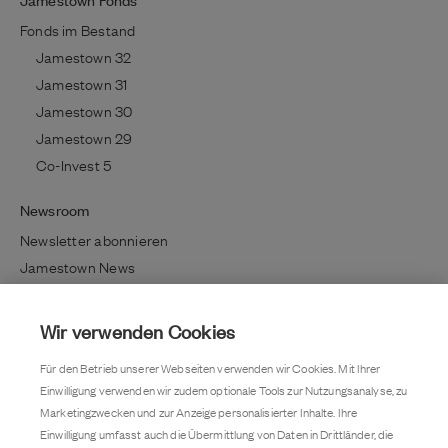
Fonds im Bestand
Jamestown 32
Jamestown 31
Jamestown 30
Jamestown 29
Co-Invest 5
Newsroom
Newsletter abonnieren
Jamestown News
Richtig investieren
Lifestyle / Kultur
Wir verwenden Cookies
Immobilientrends
Für den Betrieb unserer Webseiten verwenden wir Cookies. Mit Ihrer
Kundenmagazin
Einwilligung verwenden wir zudem optionale Tools zur Nutzungsanalyse, zu
Pressemitteilung
Marketingzwecken und zur Anzeige personalisierter Inhalte. Ihre
Einwilligung umfasst auch die Übermittlung von Daten in Drittländer, die
Kontakt