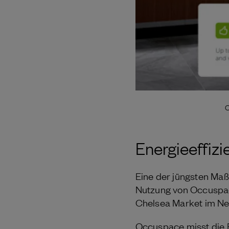
O
Energieeffiz
Eine der jüngsten Maß
Nutzung von Occuspac
Chelsea Market im New
Occuspace misst die 