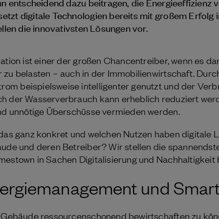
ann entscheidend dazu beitragen, die Energieeffizienz
tzt digitale Technologien bereits mit großem Erfolg i
ellen die innovativsten Lösungen vor.
mation ist einer der großen Chancentreiber, wenn es d
 zu belasten – auch in der Immobilienwirtschaft. Durch
om beispielsweise intelligenter genutzt und der Ver
ch der Wasserverbrauch kann erheblich reduziert wer
 und unnötige Überschüsse vermieden werden.
 das ganz konkret und welchen Nutzen haben digitale 
äude und deren Betreiber? Wir stellen die spannendst
mestown in Sachen Digitalisierung und Nachhaltigkeit b
Energiemanagement und Smar
m Gebäude ressourcenschonend bewirtschaften zu können