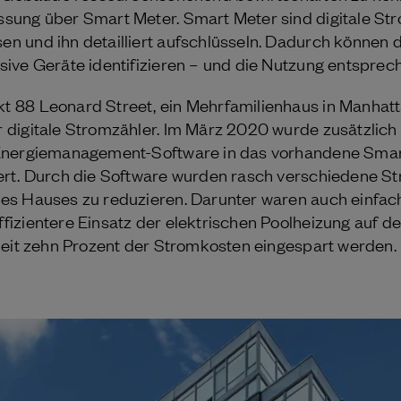
ung über Smart Meter. Smart Meter sind digitale Str
 und ihn detailliert aufschlüsseln. Dadurch können 
ive Geräte identifizieren – und die Nutzung entspre
88 Leonard Street, ein Mehrfamilienhaus in Manhattan
digitale Stromzähler. Im März 2020 wurde zusätzlich
 Energiemanagement-Software in das vorhandene Sma
rt. Durch die Software wurden rasch verschiedene Strat
es Hauses zu reduzieren. Darunter waren auch einfa
izientere Einsatz der elektrischen Poolheizung auf 
Zeit zehn Prozent der Stromkosten eingespart werden.