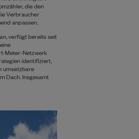
omzähler, die den
die Verbraucher
chend anpassen.
, verfügt bereits seit
 eine
rt-Meter-Netzwerk
egien identifiziert,
ch umsetzbare
dem Dach. Insgesamt