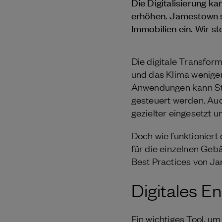
Die Digitalisierung k
erhöhen. Jamestown se
Immobilien ein. Wir st
Die digitale Transfor
und das Klima weniger
Anwendungen kann Str
gesteuert werden. Au
gezielter eingesetzt
Doch wie funktioniert
für die einzelnen Geb
Best Practices von Ja
Digitales 
Ein wichtiges Tool, u