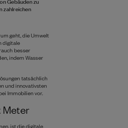
 von Gebäuden zu
n zahlreichen
arum geht, die Umwelt
 digitale
brauch besser
den, indem Wasser
Lösungen tatsächlich
en und innovativsten
ei Immobilien vor.
t Meter
, ist die digitale