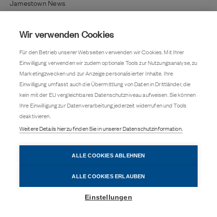
Jamestown News
Richtig investieren
Lifestyle / Kultur
Wir verwenden Cookies
Immobilientrends
Für den Betrieb unserer Webseiten verwenden wir Cookies. Mit Ihrer
Kundenmagazin
Einwilligung verwenden wir zudem optionale Tools zur Nutzungsanalyse, zu
Pressemitteilung
Marketingzwecken und zur Anzeige personalisierter Inhalte. Ihre
Einwilligung umfasst auch die Übermittlung von Daten in Drittländer, die
Kontakt
kein mit der EU vergleichbares Datenschutzniveau aufweisen. Sie können
Karriere
Ihre Einwilligung zur Datenverarbeitung jederzeit widerrufen und Tools
deaktivieren.
Barrierefreiheit
Weitere Details hierzu finden Sie in unserer Datenschutzinformation.
Datenschutz
Cookie-Einstellungen
ALLE COOKIES ABLEHNEN
Impressum
ALLE COOKIES ERLAUBEN
Besuchen Sie uns auch auf
Einstellungen