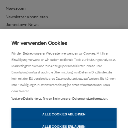
Newsroom
Newsletter abonnieren
Jamestown News
Richtig investieren
Lifestyle / Kultur
Wir verwenden Cookies
Immobilientrends
Für den Betrieb unserer Webseiten verwenden wir Cookies. Mit Ihrer
Kundenmagazin
Einwilligung verwenden wir zudem optionale Tools zur Nutzungsanalyse, zu
Pressemitteilung
Marketingzwecken und zur Anzeige personalisierter Inhalte. Ihre
Einwilligung umfasst auch die Übermittlung von Daten in Drittländer, die
Kontakt
kein mit der EU vergleichbares Datenschutzniveau aufweisen. Sie können
Karriere
Ihre Einwilligung zur Datenverarbeitung jederzeit widerrufen und Tools
deaktivieren.
Barrierefreiheit
Weitere Details hierzu finden Sie in unserer Datenschutzinformation.
Datenschutz
Cookie-Einstellungen
ALLE COOKIES ABLEHNEN
Impressum
ALLE COOKIES ERLAUBEN