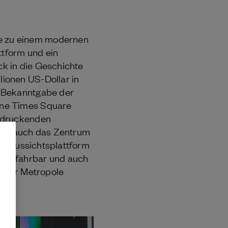
e zu einem modernen
tform und ein
ck in die Geschichte
ionen US-Dollar in
r Bekanntgabe der
One Times Square
indruckenden
 ist auch das Zentrum
Die Aussichtsplattform
e erfahrbar und auch
n der Metropole