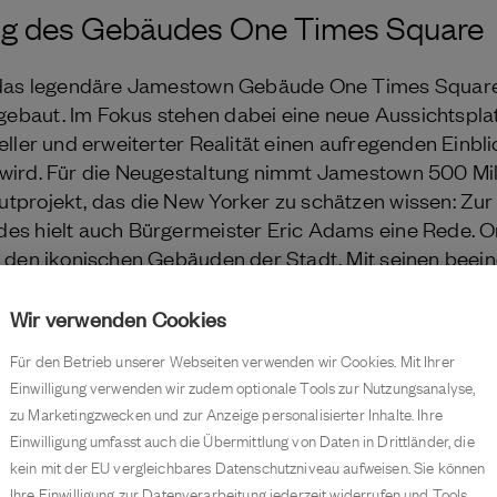
ng des Gebäudes One Times Square
d das legendäre Jamestown Gebäude One Times Squar
baut. Im Fokus stehen dabei eine neue Aussichtsplat
ller und erweiterter Realität einen aufregenden Einbli
wird. Für die Neugestaltung nimmt Jamestown 500 Mill
tprojekt, das die New Yorker zu schätzen wissen: Zu
es hielt auch Bürgermeister Eric Adams eine Rede. 
u den ikonischen Gebäuden der Stadt. Mit seinen bee
s Hochhaus nicht nur das Herz des Times Squares, es
Yorker Silvesterfeier mit dem berühmten „Ball Drop“. 
Wir verwenden Cookies
rum sollen den Times Square nun auf ganz neue Weis
Für den Betrieb unserer Webseiten verwenden wir Cookies. Mit Ihrer
es zu einer der wichtigsten touristischen Attraktione
Einwilligung verwenden wir zudem optionale Tools zur Nutzungsanalyse,
zu Marketingzwecken und zur Anzeige personalisierter Inhalte. Ihre
Einwilligung umfasst auch die Übermittlung von Daten in Drittländer, die
kein mit der EU vergleichbares Datenschutzniveau aufweisen. Sie können
Ihre Einwilligung zur Datenverarbeitung jederzeit widerrufen und Tools