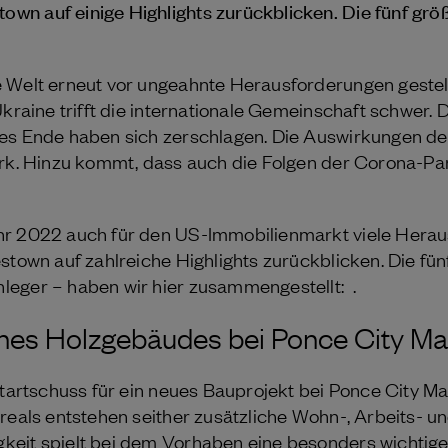
n auf einige Highlights zurückblicken. Die fünf grö
 Welt erneut vor ungeahnte Herausforderungen gestel
Ukraine trifft die internationale Gemeinschaft schwer. 
es Ende haben sich zerschlagen. Die Auswirkungen de
tark. Hinzu kommt, dass auch die Folgen der Corona-
hr 2022 auch für den US-Immobilienmarkt viele Hera
stown auf zahlreiche Highlights zurückblicken. Die fünf
eger – haben wir hier zusammengestellt: .
ines Holzgebäudes bei Ponce City Ma
Startschuss für ein neues Bauprojekt bei Ponce City Mar
reals entstehen seither zusätzliche Wohn-, Arbeits- u
eit spielt bei dem Vorhaben eine besonders wichtige