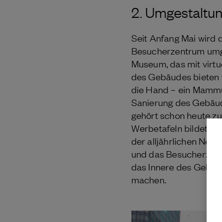
2. Umgestaltu
Seit Anfang Mai wir
Besucherzentrum umge
Museum, das mit virtue
des Gebäudes bieten 
die Hand – ein Mammu
Sanierung des Gebäud
gehört schon heute z
Werbetafeln bildet da
der alljährlichen New 
und das Besucherzent
das Innere des Gebäud
machen.