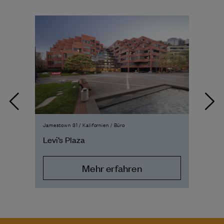
Jamestown 31 / Kalifornien / Büro
Jame
Levi’s Plaza
Roc
Mehr erfahren