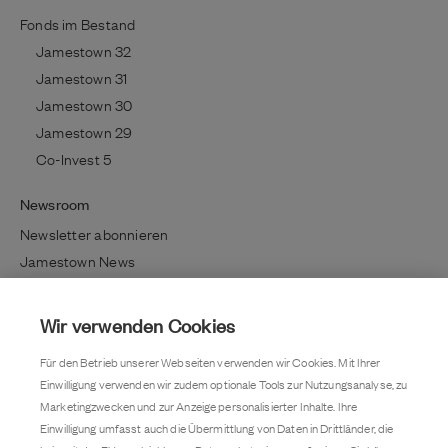
Fonds im Bestand
Jamestown 32
Jamestown 31
Jamestown 30
Jamestown 29
Co-Invest 5
Newsroom
Newsletter abonnieren
Jamestown News
Richtig investieren
Lifestyle / Kultur
Wir verwenden Cookies
Immobilientrends
Für den Betrieb unserer Webseiten verwenden wir Cookies. Mit Ihrer
Kundenmagazin
Einwilligung verwenden wir zudem optionale Tools zur Nutzungsanalyse, zu
Pressemitteilung
Marketingzwecken und zur Anzeige personalisierter Inhalte. Ihre
Einwilligung umfasst auch die Übermittlung von Daten in Drittländer, die
Kontakt